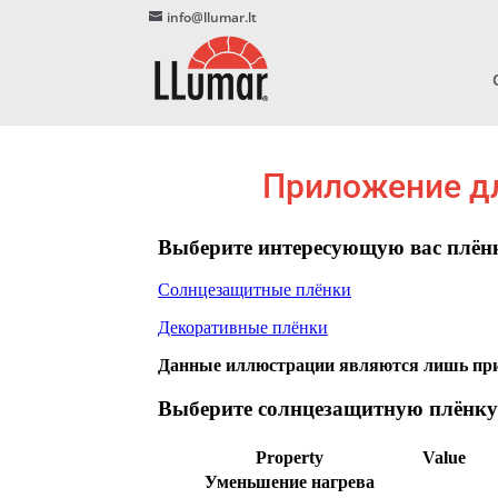
info@llumar.lt
Приложение дл